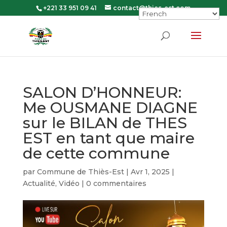
+221 33 951 09 41
contact@thies-est.com
SALON D’HONNEUR:
Me OUSMANE DIAGNE
sur le BILAN de THES
EST en tant que maire
de cette commune
par
Commune de Thiès-Est
|
Avr 1, 2025
|
Actualité
,
Vidéo
|
0 commentaires