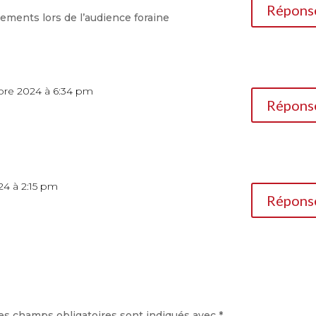
Répons
gements lors de l’audience foraine
bre 2024 à 6:34 pm
Répons
24 à 2:15 pm
Répons
es champs obligatoires sont indiqués avec
*