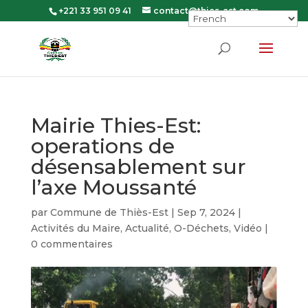
+221 33 951 09 41
contact@thies-est.com
Mairie Thies-Est:
operations de
désensablement sur
l’axe Moussanté
par
Commune de Thiès-Est
|
Sep 7, 2024
|
Activités du Maire
,
Actualité
,
O-Déchets
,
Vidéo
|
0 commentaires