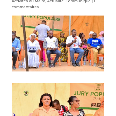
Activités du Maire
,
Actualité
,
Communiqué
|
0
commentaires