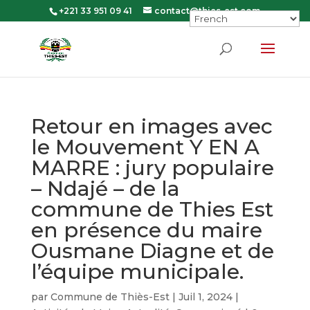
+221 33 951 09 41
contact@thies-est.com
Retour en images avec
le Mouvement Y EN A
MARRE : jury populaire
– Ndajé – de la
commune de Thies Est
en présence du maire
Ousmane Diagne et de
l’équipe municipale.
par
Commune de Thiès-Est
|
Juil 1, 2024
|