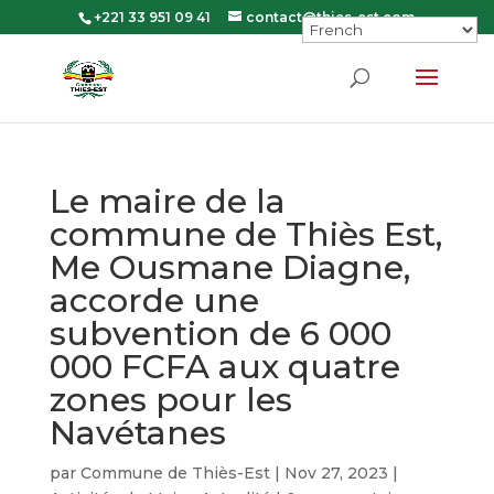
+221 33 951 09 41
contact@thies-est.com
Le maire de la
commune de Thiès Est,
Me Ousmane Diagne,
accorde une
subvention de 6 000
000 FCFA aux quatre
zones pour les
Navétanes
par
Commune de Thiès-Est
|
Nov 27, 2023
|