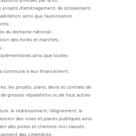
ptions prévues par la loi ;
les projets d’aménagement, de lotissement,
bitation, ainsi que l’autorisation
ents;
rres du domaine national ;
ssion des foires et marchés ;
 ;
pplémentaires ainsi que toutes
e la commune à leur financement ;
es, les projets, plans, devis et contrats de
 de grosses réparations ou de tous autres
ture, le redressement, l’alignement, le
ession des voies et places publiques ainsi
etien des pistes et chemins non classés ;
dissement des cimetières ;