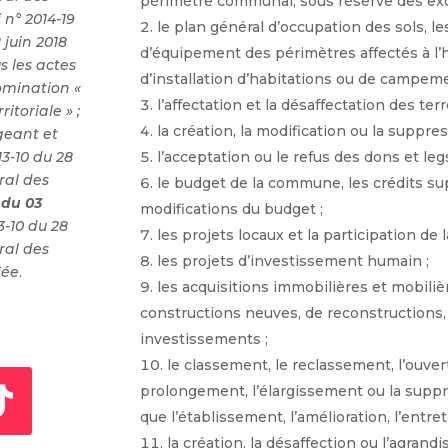
périmètre communal, sous réserve des exce
i n° 2014-19
le plan général d’occupation des sols, 
8 juin 2018
d’équipement des périmètres affectés à l’ha
 les actes
d’installation d’habitations ou de campem
omination «
l’affectation et la désaffectation des te
ritoriale » ;
la création, la modification ou la suppre
ogeant et
13-10 du 28
l’acceptation ou le refus des dons et legs
ral des
le budget de la commune, les crédits su
8 du 03
modifications du budget ;
3-10 du 28
les projets locaux et la participation d
ral des
les projets d’investissement humain ;
iée
.
les acquisitions immobilières et mobilièr
constructions neuves, de reconstructions,
investissements ;
le classement, le reclassement, l’ouver
prolongement, l’élargissement ou la suppr
que l’établissement, l’amélioration, l’entr
la création, la désaffection ou l’agran